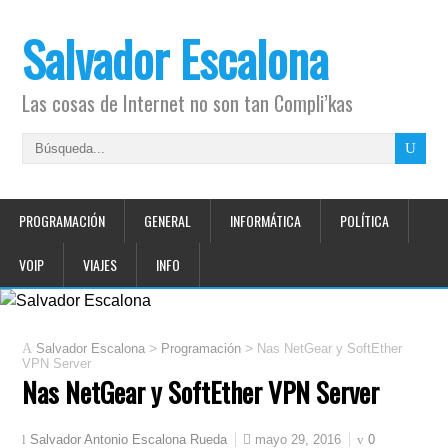
Salvador Escalona
Las cosas de Internet no son tan Compli’kas
PROGRAMACIÓN
GENERAL
INFORMÁTICA
POLÍTICA
VOIP
VIAJES
INFO
>
>
Salvador Escalona
Programación
Nas NetGear y SoftEther
VPN Server
Nas NetGear y SoftEther VPN Server
mayo 29, 2016
0
Salvador Antonio Escalona Rueda