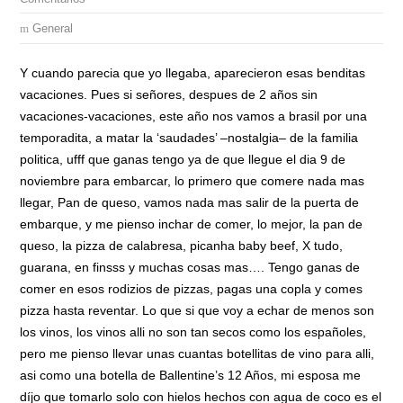
General
Y cuando parecia que yo llegaba, aparecieron esas benditas
vacaciones. Pues si señores, despues de 2 años sin
vacaciones-vacaciones, este año nos vamos a brasil por una
temporadita, a matar la ‘saudades’ –nostalgia– de la familia
politica, ufff que ganas tengo ya de que llegue el dia 9 de
noviembre para embarcar, lo primero que comere nada mas
llegar, Pan de queso, vamos nada mas salir de la puerta de
embarque, y me pienso inchar de comer, lo mejor, la pan de
queso, la pizza de calabresa, picanha baby beef, X tudo,
guarana, en finsss y muchas cosas mas…. Tengo ganas de
comer en esos rodizios de pizzas, pagas una copla y comes
pizza hasta reventar. Lo que si que voy a echar de menos son
los vinos, los vinos alli no son tan secos como los españoles,
pero me pienso llevar unas cuantas botellitas de vino para alli,
asi como una botella de Ballentine’s 12 Años, mi esposa me
díjo que tomarlo solo con hielos hechos con agua de coco es el