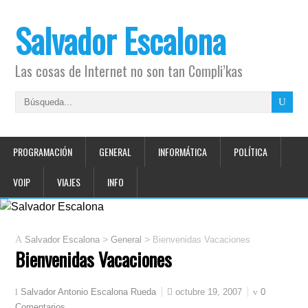
Salvador Escalona
Las cosas de Internet no son tan Compli’kas
PROGRAMACIÓN
GENERAL
INFORMÁTICA
POLÍTICA
VOIP
VIAJES
INFO
>
>
Salvador Escalona
General
Bienvenidas Vacaciones
Bienvenidas Vacaciones
octubre 19, 2007
0
Salvador Antonio Escalona Rueda
Comentarios