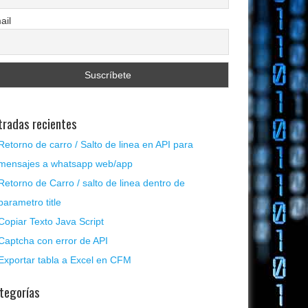
ail
tradas recientes
Retorno de carro / Salto de linea en API para
mensajes a whatsapp web/app
Retorno de Carro / salto de linea dentro de
parametro title
Copiar Texto Java Script
Captcha con error de API
Exportar tabla a Excel en CFM
tegorías