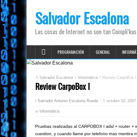
Salvador Escalona
Las cosas de Internet no son tan Compli’kas
PROGRAMACIÓN
GENERAL
INFORMÁ
>
>
Salvador Escalona
Informática
Review CarpoBox I
Review CarpoBox I
octubre 10, 2007
Salvador Antonio Escalona Rueda
Informática
Pruebas realizadas al CARPOBOX I adsl + router + wif
cuestion, y cuando llame por telefono mas mentira me