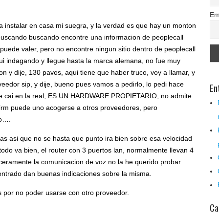
Em
a instalar en casa mi suegra, y la verdad es que hay un monton
 buscando buscando encontre una informacion de peoplecall
puede valer, pero no encontre ningun sitio dentro de peoplecall
gui indagando y llegue hasta la marca alemana, no fue muy
on y dije, 130 pavos, aqui tiene que haber truco, voy a llamar, y
eedor sip, y dije, bueno pues vamos a pedirlo, lo pedi hace
En
ente cai en la real, ES UN HARDWARE PROPIETARIO, no admite
 firm puede uno acogerse a otros proveedores, pero
no….
as asi que no se hasta que punto ira bien sobre esa velocidad
, todo va bien, el router con 3 puertos lan, normalmente llevan 4
inceramente la comunicacion de voz no la he querido probar
 entrado dan buenas indicaciones sobre la misma.
os por no poder usarse con otro proveedor.
Ca