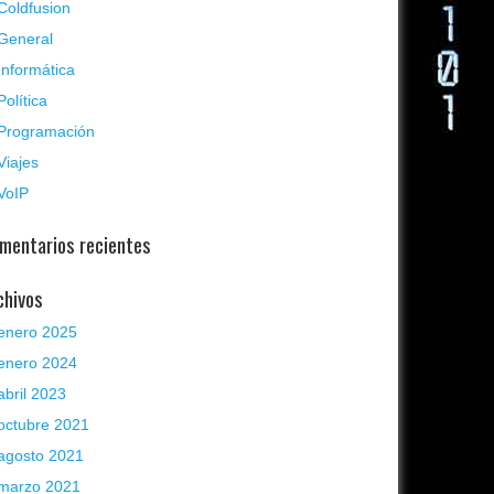
Coldfusion
General
Informática
Política
Programación
Viajes
VoIP
mentarios recientes
chivos
enero 2025
enero 2024
abril 2023
octubre 2021
agosto 2021
marzo 2021