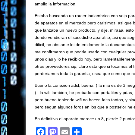
amplio la informacion.
Estaba buscando un router inalambrico con voip par
de aparatos en el mercado pero carisimos, asi que
que lanzaba un nuevo producto, y dije, miraaa, esto 
donde vendieran el susodicho aparatito, asi que se
dificil, no obstante lei detenidamente la documentaci
me confirmaron que podria usarlo con cualquier prov
unos dias y lo he recibido hoy, pero lamentablem
otros proveedores sip, claro esta que si tocamos el
perderiamos toda la garantia, osea que como que 
Bueno la conexion adsl, buena, ( la mia es de 3 meg
) , la wifi tambien, he probado con portatiles y pdas
pero bueno teniendo wifi no hacen falta tantos, y s
pero segun algunos foros en los que a posterior he
En definitiva el aparato merece un 8, pierde 2 punt
Facebook
Mastodon
Email
Compartir