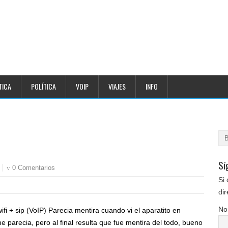
TICA
POLÍTICA
VOIP
VIAJES
INFO
Sí
0 Comentarios
Si 
dir
No
i + sip (VoIP) Parecia mentira cuando vi el aparatito en
 parecia, pero al final resulta que fue mentira del todo, bueno